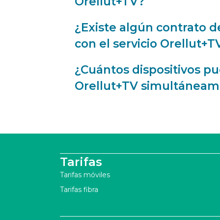
Orellut+TV?
¿Existe algún contrato 
con el servicio Orellut+T
¿Cuántos dispositivos pu
Orellut+TV simultáneam
Tarifas
Tarifas móviles
Tarifas fibra