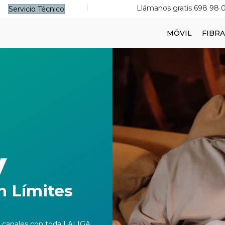
|
Llámanos gratis 698 98 
Servicio Técnico
MÓVIL
FIBRA
n Límites
0 canales con toda LALIGA