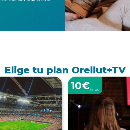
Elige tu plan Orellut+TV
10€
/mes