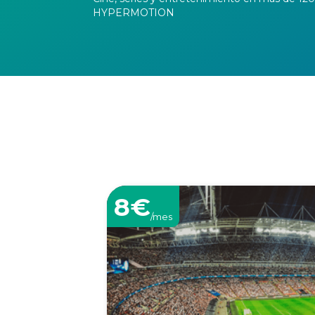
HYPERMOTION
8€
/mes