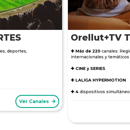
RTES
Orellut+TV 
es, deportes,
✚ Más de 220
canales: Regio
internacionales y temáticos
✚ CINE y SERIES
✚ LALIGA HYPERMOTION
✚ 4
dispositivos simultáneo
Ver Canales