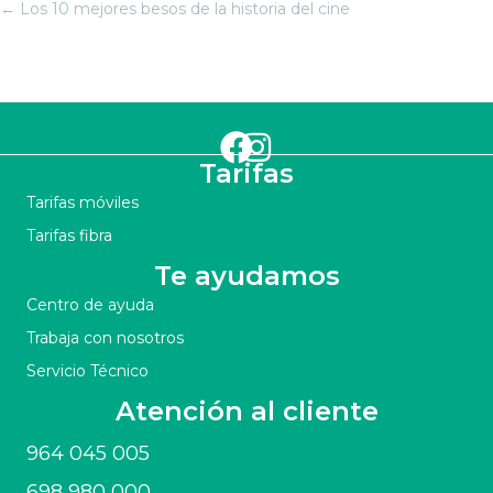
Navegación
← Los 10 mejores besos de la historia del cine
de
entradas
Tarifas
Tarifas móviles
Tarifas fibra
Te ayudamos
Centro de ayuda
Trabaja con nosotros
Servicio Técnico
Atención al cliente
964 045 005
698 980 000