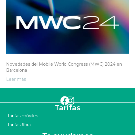
Novedades del Mobile World Congress (MWC) 2024 en
Barcelona
Leer más
Tarifas
Tarifas móviles
Tarifas fibra